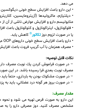
می دهد.
• این دارو باعث افزایش سطح خونی دیگوکسین 
• دیلتیازم، ماکرولیدها (آزیترومایسین، کلاری
متابولیسم دارو و افزایش عوارض ناشی از آن از
• فلوکونازول، ایتراکونازول و کتوکونازول باعث 
®
یا در صورت لزوم دوز
تکاتور
کاهش یابد.
• دارو باعث افزایش سطح خونی داروهای OCP می شود.
• مصرف همزمان با آب گریپ فروت باعث افزایش 
نکات قابل توصیه:
– در صورت فراموش كردن يك نوبت مصرف دارو، ب
مصرف نوبت بعدي فرا رسيده باشد. در اين صورت 
– در صورت مشكوك بودن به بارداري، حتماً بايد 
– در صورت بروز هر گونه درد عضلاني، بايد به پ
مقدار مصرف:
این دارو به صورت قرص تهیه می شود و نحوه م
مشخص مصرف کنید. دوز مصرفی دارو را به صورت