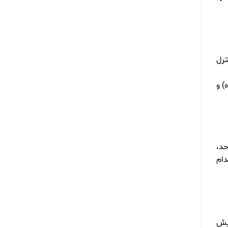
ترل
ر هفته‌هاي ششم و دوازدهم درمان و سپس در فواصل منظم هر 6 ماه) و
حد،
دام
ایش