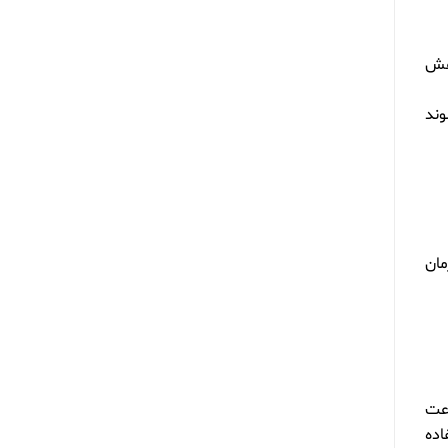
اهش
وند
مان
اعت
اده