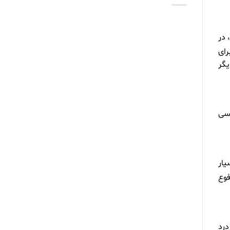
 دهد، در
رای
لبی، و یا دیگر
 نقش اساسی
تئين بسيار
ریق مدفوع
درد