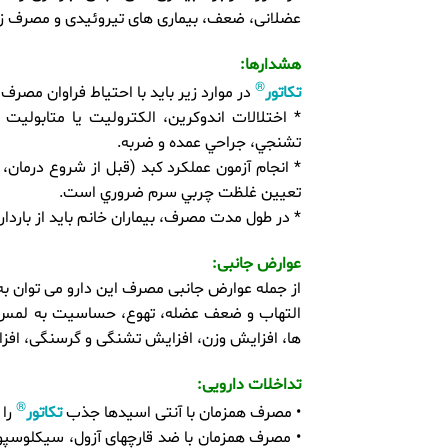
عضلانی، ضعف، بیماری های تیروئیدی و مصرف زیاد
هشدارها:
®
تکاتور
در موارد زير بايد با احتياط فراوان مصرف
* اختلالات اندوكرين، الكتروليت يا متابول
تشنجي، جراحي عمده و ضربه.
تعيين غلظت چربي سرم ضروري است.
* در طول مدت مصرف، بيماران خانم بايد از باردا
عوارض جانبی:
از جمله عوارض جانبی مصرف این دارو می توان ب
التهاب و ضعف عضله، تهوع، حساسیت به لمس، گ
ها، افزایش وزن، افزایش تشنگی و گرسنگی، افزایش
تداخلات دارویی:
®
• مصرف همزمان با آنتی اسیدها جذب
تکاتور
را ک
• مصرف همزمان با ضد قارچهای آزول، سیکلوسپور