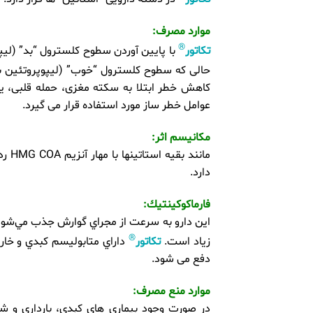
موارد مصرف:
®
تکاتور
حالی که سطوح کلسترول “خوب” (لیپوپروتئین با چگالی بالا یا (
عوامل خطر ساز مورد استفاده قرار می گیرد.
مکانیسم اثر:
دارد.
فارماكوكينتيك:
®
زياد است.
تکاتور
دفع می شود.
موارد منع مصرف:
در صورت وجود بیماری های کبدی، بارداری و ش