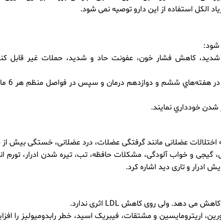
 الکل استفاده از این دارو توصیه نمی شود.
 شود:
يت شديد، كاهش فشار خون، عفونت حاد و شديد، حملات غير قابل كن
* انجام آزمون عملكرد كبد (قبل از شروع درمان، د
ر شدن خودداري نمايند.
ه اختلالات عضلانی مانند گرفتگی عضلات، درد عضلانی، خستگی بیش از 
یجی و خواب آلودگی، مشکلات حافظه، تب، تیره شدن ادرار، تورم ان
 ادرار و تاری دید اشاره کرد.
اهش می دهد. ولی روی کاهش LDL اثری ندارد.
ین، اریترومایسین و مشتقات، فیبریک اسید، خطر رابدومیولیز را افز