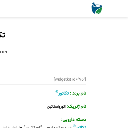
Ski
t
conten
تکاتو
D ON
[widgetkit id=”96″]
®
نام برند :
تکاتور
نام ژنریک:
آتورواستاتین
دسته دارویی:
®
تکاتور
در دسته دارویی “استاتین” ها قرار دارد.