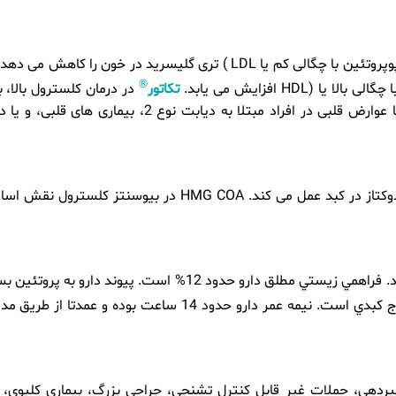
با پایین آوردن سطوح کلسترول “بد” (لیپوپروتئین با چگالی کم یا LDL ) تری گلیسرید در خون را کاهش می
®
HDL افزایش می یابد.
تکاتور
در درمان کلسترول بالا، ب
کاهش خطر ابتلا به سکته مغزی، حمله قلبی، یا عوارض قلبی در افراد مبتلا به دیابت نوع 2، بیماری های ق
مانند بقیه استاتینها با مهار آنزیم HMG COA ردوکتاز در کبد عمل می کند. HMG COA در بیوسنتز کلسترول
این دارو به سرعت از مجراي گوارش جذب مي‌شود. فراهمي زيستي مطلق دارو حدود 12% است. پيوند دارو به پرو
داراي متابوليسم كبدي و خارج كبدي است. نیمه عمر دارو حدود 14 ساعت بوده و عمدتا از ط
یردهی، حملات غیر قابل کنترل تشنجی، جراحی بزرگ، بیماری کلیوی، 