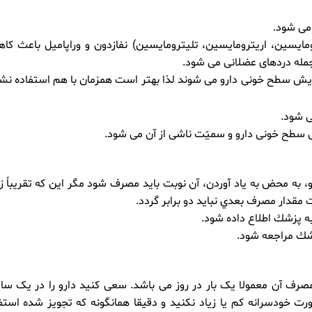
می شود.
ترومایسین، اریترومایسین، تلیترومایسین) نفازدون و وراپامیل باعث ک
 جمله دردهای عضلانی می شود.
افزایش سطح خونی دارو می شوند لذا بهتر است همزمان با هم استفاده نش
سطح خونی دارو و سمیّت ناشی از آن می شود.
ه محض به ياد آوردن، آن نوبت بايد مصرف شود مگر اين كه تقريباً ز
مقدار مصرف بعدي نبايد دو برابر گردد.
به پزشك اطلاع داده شود.
زشك مراجعه شود.
صرف آن معمولا یک بار در روز می باشد. سعی کنید دارو را در یک س
 خودسرانه کم یا زیاد نکنید و دقیقا همانگونه که تجویز شده استف